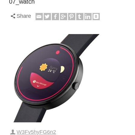
07_watch
Share
W3Fv5hyFG6n2